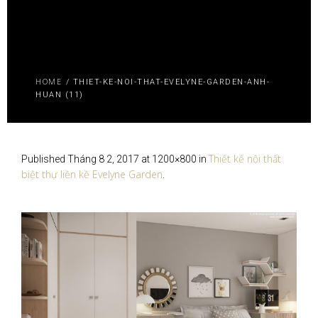
HOME
/
THIET-KE-NOI-THAT-EVELYNE-GARDEN-ANH-
HUAN (11)
Thiết kế nội thất
Published
Tháng 8 2, 2017
at 1200×800 in
biệt thự liền kề Evelyne Garden
.