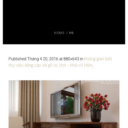
HOME
/
H9
Không gian biệt
Published
Tháng 4 20, 2016
at 880×643 in
thự siêu đẳng cấp với gỗ óc chó – nhà cô Hiền
.