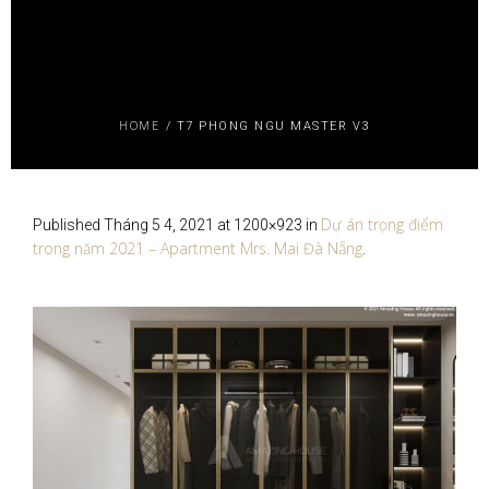
HOME
/
T7 PHONG NGU MASTER V3
Dự án trọng điểm
Published
Tháng 5 4, 2021
at 1200×923 in
trong năm 2021 – Apartment Mrs. Mai Đà Nẵng
.