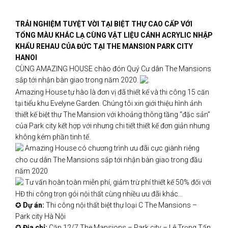
TRẢI NGHIỆM TUYỆT VỜI TẠI BIỆT THỰ CAO CẤP VỚI
TỔNG MÀU KHÁC LẠ CÙNG VẬT LIỆU CÁNH ACRYLIC NHẬP
KHẨU REHAU CỦA ĐỨC TẠI THE MANSION PARK CITY
HANOI
CÙNG AMAZING HOUSE chào đón Quý Cư dân The Mansions
sắp tới nhận bàn giao trong năm 2020.
.
Amazing House tự hào là đơn vị đã thiết kế và thi công 15 căn
tại tiểu khu Evelyne Garden. Chúng tôi xin giới thiệu hình ảnh
thiết kế biệt thự The Mansion với khoảng thông tầng “đặc sản”
của Park city kết hợp với nhưng chi tiết thiết kế đơn giản nhưng
không kém phần tinh tế.
Amazing House có chương trình ưu đãi cực giành riêng
cho cư dân The Mansions sắp tới nhận bàn giao trong đầu
năm 2020
Tư vấn hoàn toàn miễn phí, giảm trừ phí thiết kế 50% đối với
HĐ thi công trọn gói nội thất cùng nhiều ưu đãi khác…
✪
Dự án:
Thi công nội thất biệt thự loại C The Mansions –
Park city Hà Nội
✪
Địa chỉ:
Căn 12/7 The Mansions – Park city – Lê Trọng Tấn