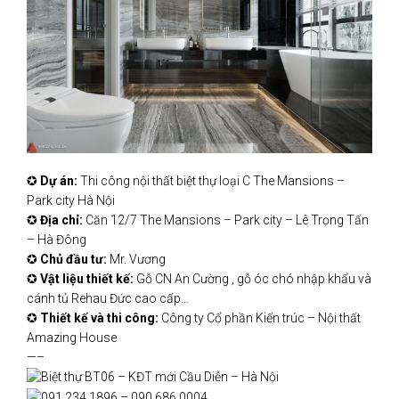
✪
Dự án:
Thi công nội thất biệt thự loại C The Mansions –
Park city Hà Nội
✪
Địa chỉ:
Căn 12/7 The Mansions – Park city – Lê Trọng Tấn
– Hà Đông
✪
Chủ đầu tư:
Mr. Vương
✪
Vật liệu thiết kế:
Gỗ CN An Cường , gỗ óc chó nhập khẩu và
cánh tủ Rehau Đức cao cấp…
✪
Thiết kế và thi công:
Công ty Cổ phần Kiến trúc – Nội thất
Amazing House
—–
Biệt thự BT06 – KĐT mới Cầu Diễn – Hà Nội
091 234 1896 – 090 686 0004