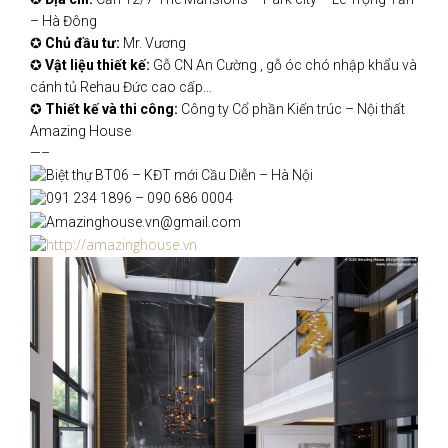
– Hà Đông
✪
Chủ đầu tư:
Mr. Vương
✪
Vật liệu thiết kế:
Gỗ CN An Cường , gỗ óc chó nhập khẩu và
cánh tủ Rehau Đức cao cấp…
✪
Thiết kế và thi công:
Công ty Cổ phần Kiến trúc – Nội thất
Amazing House
—–
Biệt thự BT06 – KĐT mới Cầu Diễn – Hà Nội
091 234 1896 – 090 686 0004
Amazinghouse.vn@gmail.com
http://amazinghouse.vn