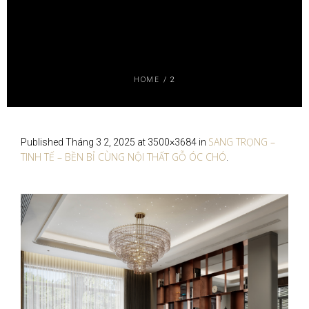
HOME
/
2
SANG TRỌNG –
Published
Tháng 3 2, 2025
at 3500×3684 in
TINH TẾ – BỀN BỈ CÙNG NỘI THẤT GỖ ÓC CHÓ
.