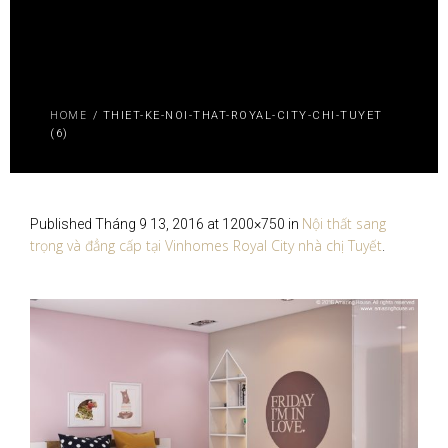
HOME
/
THIET-KE-NOI-THAT-ROYAL-CITY-CHI-TUYET
(6)
Nội thất sang
Published
Tháng 9 13, 2016
at 1200×750 in
trọng và đẳng cấp tại Vinhomes Royal City nhà chị Tuyết
.