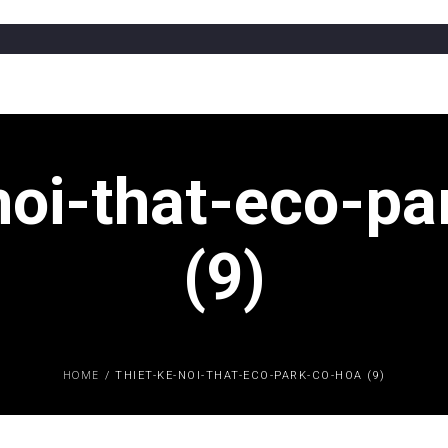
noi-that-eco-p
(9)
HOME
/
THIET-KE-NOI-THAT-ECO-PARK-CO-HOA (9)