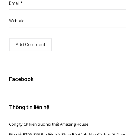
Email
*
Website
Facebook
Thông tin liên hệ
Công ty CP kiến trúc nội thất Amazing House
Địa chỉ: BT06, Biệt thự liền kề, Phan Bá Vành, khu đô thị mới, Nam