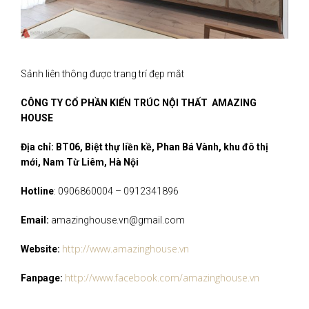
Sảnh liên thông được trang trí đẹp mắt
CÔNG TY CỔ PHẦN KIẾN TRÚC NỘI THẤT AMAZING
HOUSE
Địa chỉ: BT06, Biệt thự liền kề, Phan Bá Vành, khu đô thị
mới, Nam Từ Liêm, Hà Nội
Hotline
: 0906860004 – 0912341896
Email:
amazinghouse.vn@gmail.com
http://www.amazinghouse.vn
Website:
http://www.facebook.com/amazinghouse.vn
Fanpage: