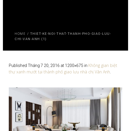
HOME
/
THIET-KE-NOI-THAT-THANH-PHO-GIAO-LUU-
CHI-VAN-ANH (1)
Không gian biệt
Published
Tháng 7 20, 2016
at 1200×675 in
thự xanh mướt tại thành phố giao lưu nhà chị Vân Anh
.