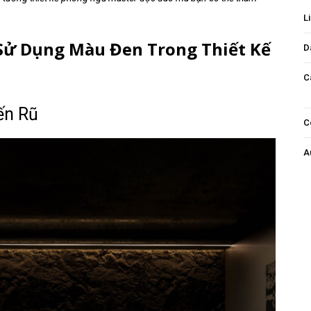
Li
 Sử Dụng Màu Đen Trong Thiết Kế
D
C
ến Rũ
C
A