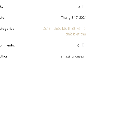
0
ke:
ate:
Tháng 8 17, 2024
Dự án thiết kế
Thiết kế nội
ategories:
,
thất biệt thự
0
omments:
uthor:
amazinghouse.vn