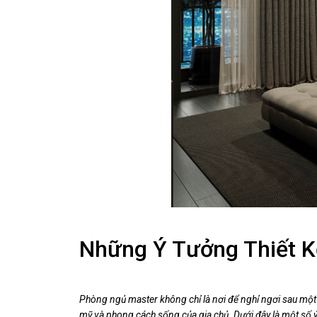
Những Ý Tưởng Thiết K
Phòng ngủ master không chỉ là nơi để nghỉ ngơi sau một
mỹ và phong cách sống của gia chủ. Dưới đây là một số 