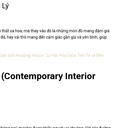
 Lý
ội thất xa hoa, mà thay vào đó là những món đồ mang đậm giá
ỗ, đá, hay vải thô mang đến cảm giác gần gũi và yên bình, giúp
abi bởi Amazing House: Sự Hài Hòa Giữa Tinh Tế và Bền
(Contemporary Interior
 phòng ngủ master được nhiều người ưa chuộng. Với các đường