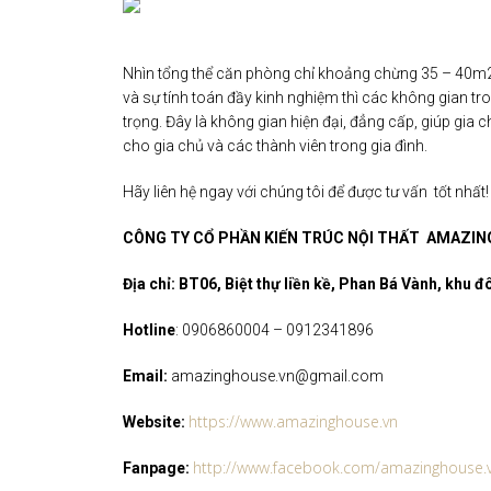
Nhìn tổng thể căn phòng chỉ khoảng chừng 35 – 40m2
và sự tính toán đầy kinh nghiệm thì các không gian tr
trọng. Đây là không gian hiện đại, đẳng cấp, giúp gia c
cho gia chủ và các thành viên trong gia đình.
Hãy liên hệ ngay với chúng tôi để được tư vấn
tốt nhất!
CÔNG TY CỔ PHẦN KIẾN TRÚC NỘI THẤT AMAZIN
Địa chỉ: BT06, Biệt thự liền kề, Phan Bá Vành, khu 
Hotline
: 0906860004 – 0912341896
Email:
amazinghouse.vn@gmail.com
https://www.amazinghouse.vn
Website:
http://www.facebook.com/amazinghouse.
Fanpage: