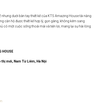
 nhưng dưới bàn tay thiết kế của KTS Amazing House tài năng
ong căn hộ được thiết kế hợp lý, gọn gàng, không kém sang
hủ có một cuộc sống thoái mái và tiện lợi, mang lại sự hài lòng
G HOUSE
đô thị mới, Nam Từ Liêm, Hà Nội
vn