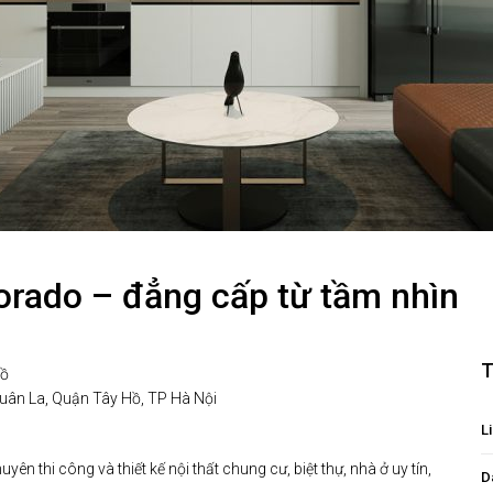
dorado – đẳng cấp từ tầm nhìn
T
Hồ
uân La, Quận Tây Hồ, TP Hà Nội
Li
ên thi công và thiết kế nội thất chung cư, biệt thự, nhà ở uy tín,
D