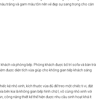
màu trắng và gam màu tôn nên vẻ đẹp sự sang trọng cho căn
 khách và phòng bếp. Phòng khách được bố trí sofa và bàn trà
kiệm được diện tích vừa giúp cho không gian tiếp khách sáng
ếc kệ nhỏ xinh, kích thước vừa đủ để treo một chiếc ti vi, đặt
a bên kia là không gian bếp hình chữ I, vô cùng nhỏ xinh với
n, công năng thiết kế thể hiện được nhu cầu sinh hoạt khá ít