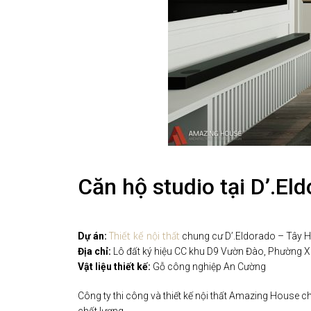
Căn hộ studio tại D’.El
Thiết kế nội thất
Dự án:
chung cư D’.Eldorado – Tây 
Địa chỉ:
Lô đất ký hiệu CC khu D9 Vườn Đào, Phường X
Vật liệu thiết kế:
Gỗ công nghiệp An Cường
Công ty thi công và thiết kế nội thất Amazing House chuy