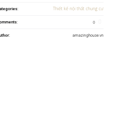
Thiết kế nội thất chung cư
ategories:
0
omments:
uthor:
amazinghouse.vn