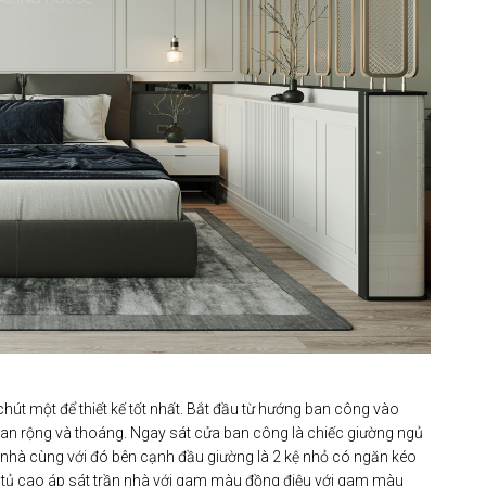
hút một để thiết kế tốt nhất. Bắt đầu từ hướng ban công vào
 gian rộng và thoáng. Ngay sát cửa ban công là chiếc giường ngủ
ôi nhà cùng với đó bên cạnh đầu giường là 2 kệ nhỏ có ngăn kéo
ếc tủ cao áp sát trần nhà với gam màu đồng điệu với gam màu