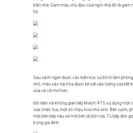
trần nhà. Gam màu chủ đạo của ngôi nhà đó là gam 
hộ.
Sau vách ngăn được các kiến trúc sư bố trí làm phòng
nhỏ, màu sắc hài hòa được kê sát vào tường vừa tiết 
sủa và cởi mở hơn.
Đối diện với không gian tiếp khách, KTS sử dụng một chi
vừa chiếc loa, một số chậu hoa nhỏ xinh. Bên cạnh, phí
một bên bếp nấu và một bên là bồn rửa. Tủ bếp đơn giả
trong gia đình