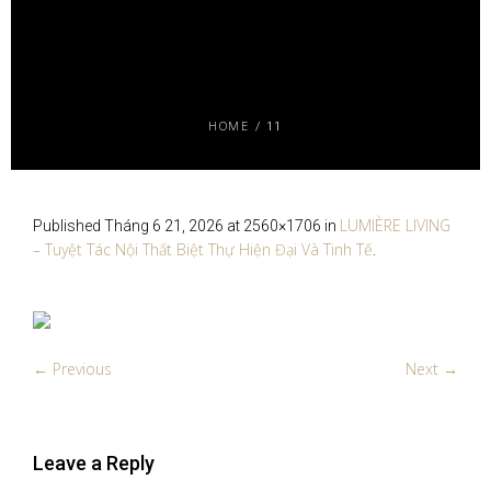
HOME
/
11
LUMIÈRE LIVING
Published
Tháng 6 21, 2026
at 2560×1706 in
– Tuyệt Tác Nội Thất Biệt Thự Hiện Đại Và Tinh Tế
.
← Previous
Next →
Leave a Reply