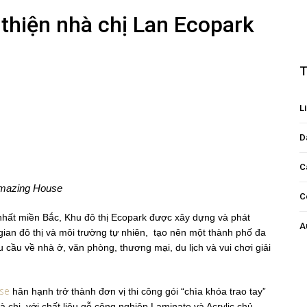
 thiện nhà chị Lan Ecopark
T
Li
D
C
 Amazing House
C
nhất miền Bắc, Khu đô thị Ecopark được xây dựng và phát
A
ian đô thị và môi trường tự nhiên, tạo nên một thành phố đa
cầu về nhà ở, văn phòng, thương mại, du lịch và vui chơi giải
se
hân hạnh trở thành đơn vị thi công gói “chìa khóa trao tay”
à chị, với chất liệu gỗ công nghiệp Laminate và Acrylic chủ