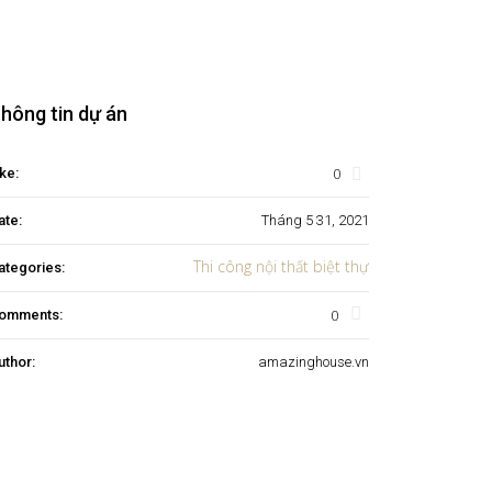
hông tin dự án
0
ke:
ate:
Tháng 5 31, 2021
Thi công nội thất biệt thự
ategories:
0
omments:
uthor:
amazinghouse.vn