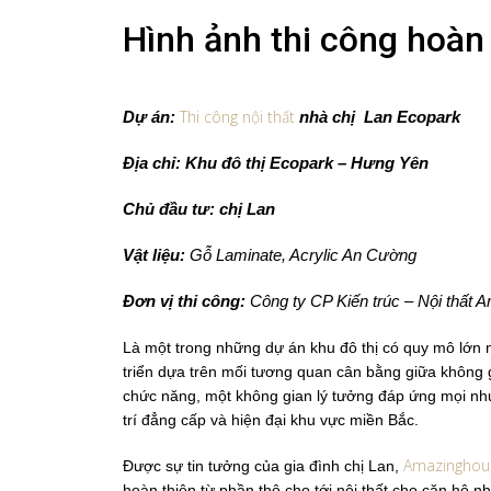
Hình ảnh thi công hoàn
Thi công nội thất
Dự án:
nhà chị Lan Ecopark
Địa chỉ: Khu đô thị Ecopark – Hưng Yên
Chủ đầu tư: chị Lan
Vật liệu:
Gỗ Laminate, Acrylic An Cường
Đơn vị thi công:
Công ty CP Kiến trúc – Nội thất
Là một trong những dự án khu đô thị có quy mô lớn 
triển dựa trên mối tương quan cân bằng giữa không g
chức năng, một không gian lý tưởng đáp ứng mọi nhu 
trí đẳng cấp và hiện đại khu vực miền Bắc.
Amazinghou
Được sự tin tưởng của gia đình chị Lan,
hoàn thiện từ phần thô cho tới nội thất cho căn hộ nh