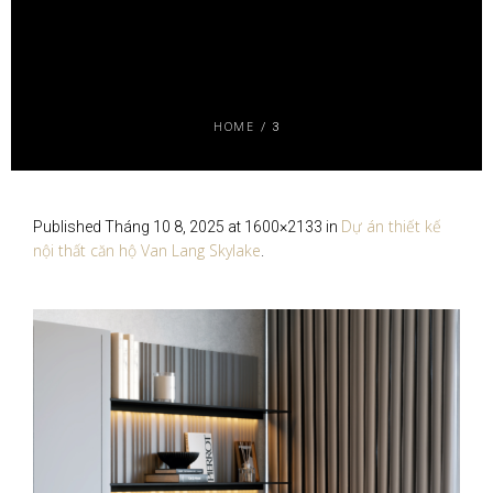
HOME
/
3
Dự án thiết kế
Published
Tháng 10 8, 2025
at 1600×2133 in
nội thất căn hộ Van Lang Skylake
.