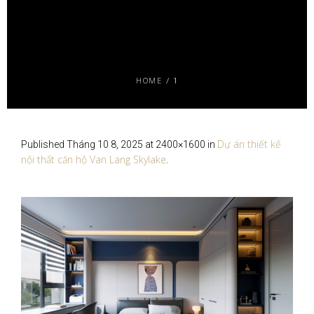
HOME
/
1
Dự án thiết kế
Published
Tháng 10 8, 2025
at 2400×1600 in
nội thất căn hộ Van Lang Skylake
.