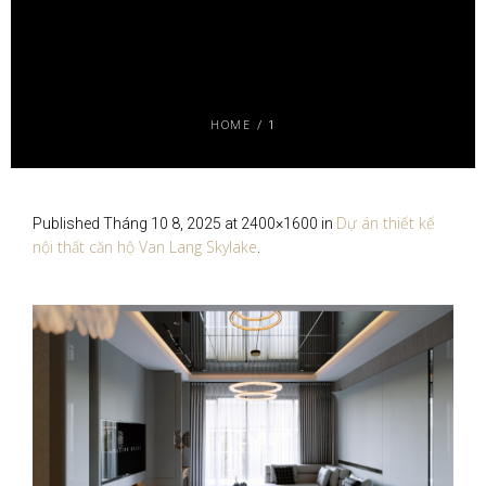
HOME
/
1
Dự án thiết kế
Published
Tháng 10 8, 2025
at 2400×1600 in
nội thất căn hộ Van Lang Skylake
.