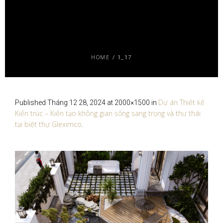
HOME
/
1_17
Dự án Thiết kế
Published
Tháng 12 28, 2024
at 2000×1500 in
Kiến trúc – Kiến tạo không gian sống sang trọng và thư thái
tại biệt thự Gleximco
.