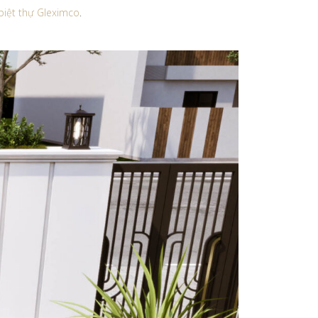
 biệt thự Gleximco
.