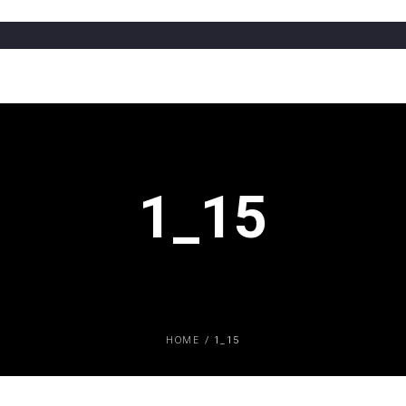
1_15
HOME
/
1_15