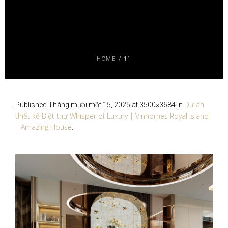
HOME
/
11
Dự án
Published
Tháng mười một 15, 2025
at 3500×3684 in
thiết kế Biệt thự Whisper of Luxury | Vinhomes Royal Island
| Amazing House
.