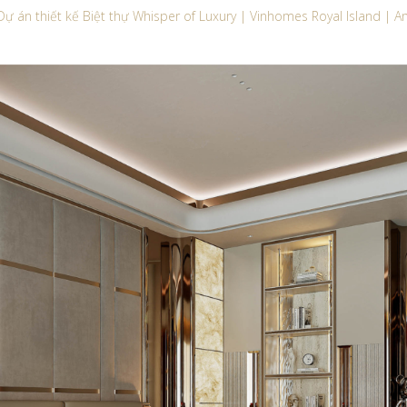
Dự án thiết kế Biệt thự Whisper of Luxury | Vinhomes Royal Island | 