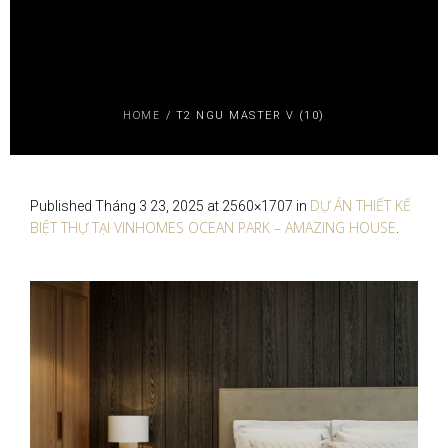
HOME
/
T2 NGU MASTER V (10)
DỰ ÁN THIẾT KẾ
Published
Tháng 3 23, 2025
at 2560×1707 in
BIỆT THỰ TẠI VINHOMES OCEAN PARK – AMAZING HOUSE
.