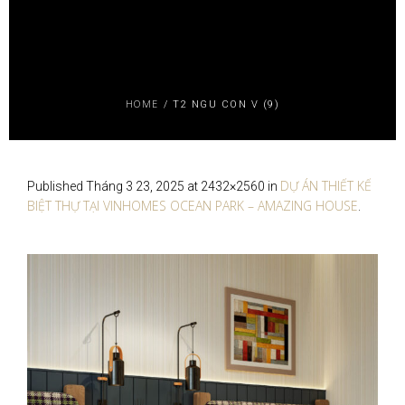
HOME
/
T2 NGU CON V (9)
DỰ ÁN THIẾT KẾ
Published
Tháng 3 23, 2025
at 2432×2560 in
BIỆT THỰ TẠI VINHOMES OCEAN PARK – AMAZING HOUSE
.