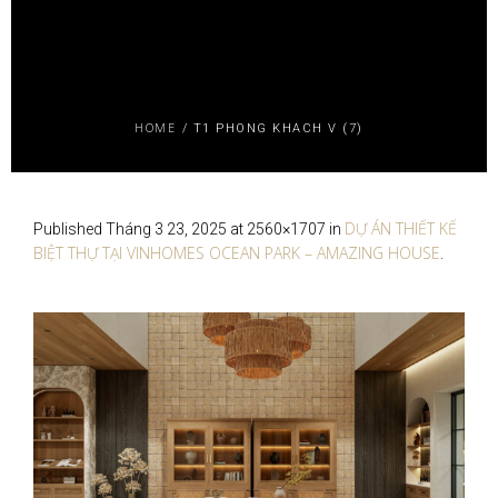
HOME
/
T1 PHONG KHACH V (7)
DỰ ÁN THIẾT KẾ
Published
Tháng 3 23, 2025
at 2560×1707 in
BIỆT THỰ TẠI VINHOMES OCEAN PARK – AMAZING HOUSE
.