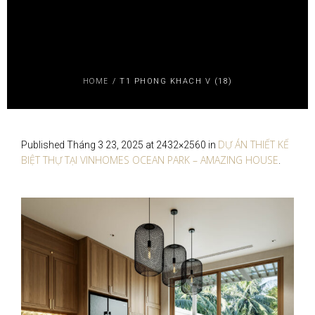
HOME
/
T1 PHONG KHACH V (18)
DỰ ÁN THIẾT KẾ
Published
Tháng 3 23, 2025
at 2432×2560 in
BIỆT THỰ TẠI VINHOMES OCEAN PARK – AMAZING HOUSE
.