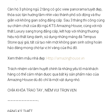
Căn hộ 3 phòng ngủ 2 tầng có góc view panorama tuyệt đẹp,
thỏa sức tận hưởng tầm nhìn vào thành phố sôi động và thư
giãn với không gian sống đẳng cấp. Sau 3 tháng thi công cùng
sự chăm chút của đội ngủ KTS Amazing House, cùng với nội
thất Luxury sang trọng đẳng cấp, kết hợp với những thương
hiệu nội thất lừng danh, sử dụng những mảng đá Tempus
Stone quý giá, tất cả tạo nên một không gian sinh sống hoàn
hảo đáng mong chờ tại vị trí vàng của thủ đô.
Http://amazinghouse.vn
Xem thêm mẫu nhà đẹp:
Trách nhiệm và tâm huyết chính là những yếu tố mà khách
hàng có thể cảm nhận được qua bất kỳ sản phẩm nào của
Amazing House dù đó chỉ là một vật dụng nhỏ.
CHÌA KHÓA TRAO TAY , NIỀM VUI TRỌN VẸN
———————————-
ĐĂNG KÝ THIẾT