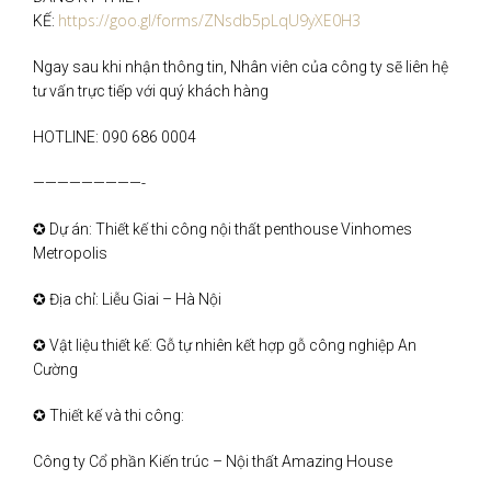
https://goo.gl/forms/ZNsdb5pLqU9yXE0H3
KẾ:
Ngay sau khi nhận thông tin, Nhân viên của công ty sẽ liên hệ
tư vấn trực tiếp với quý khách hàng
HOTLINE: 090 686 0004
—————————-
✪ Dự án: Thiết kế thi công nội thất penthouse Vinhomes
Metropolis
✪ Địa chỉ: Liễu Giai – Hà Nội
✪ Vật liệu thiết kế: Gỗ tự nhiên kết hợp gỗ công nghiệp An
Cường
✪ Thiết kế và thi công:
Công ty Cổ phần Kiến trúc – Nội thất Amazing House