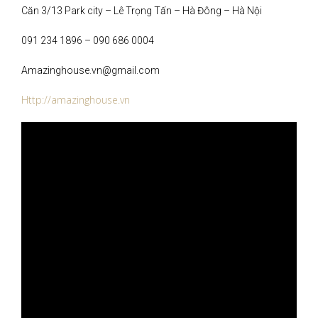
Căn 3/13 Park city – Lê Trọng Tấn – Hà Đông – Hà Nội
091 234 1896 – 090 686 0004
Amazinghouse.vn@gmail.com
Http://amazinghouse.vn