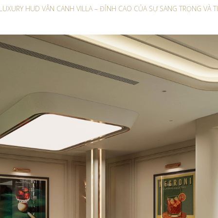
 LUXURY HUD VÂN CANH VILLA – ĐỈNH CAO CỦA SỰ SANG TRỌNG VÀ T