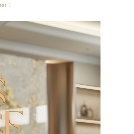
INH TẾ
.