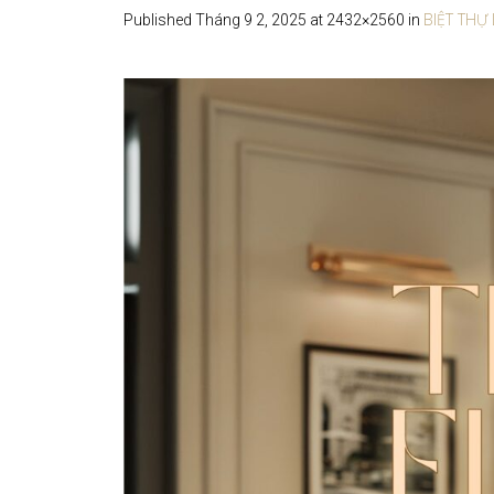
BIỆT THỰ
Published
Tháng 9 2, 2025
at 2432×2560 in