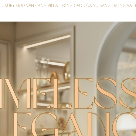
 LUXURY HUD VÂN CANH VILLA – ĐỈNH CAO CỦA SỰ SANG TRỌNG VÀ T