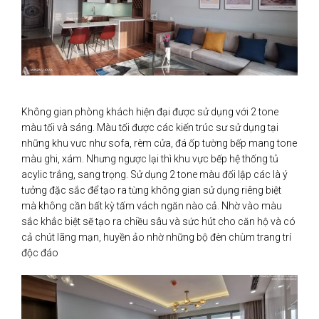
Không gian phòng khách hiện đại được sử dụng với 2 tone
màu tối và sáng. Màu tối được các kiến trúc sư sử dụng tại
những khu vưc như sofa, rèm cửa, đá ốp tường bếp mang tone
màu ghi, xám. Nhưng ngược lại thì khu vực bếp hệ thống tủ
acylic trắng, sang trọng. Sử dụng 2 tone màu đối lập các là ý
tưởng đặc sắc để tạo ra từng không gian sử dụng riêng biệt
mà không cần bất kỳ tấm vách ngăn nào cả. Nhờ vào màu
sắc khắc biệt sẽ tạo ra chiều sâu và sức hút cho căn hộ và có
cả chút lãng mạn, huyền ảo nhờ những bộ đèn chùm trang trí
độc đáo