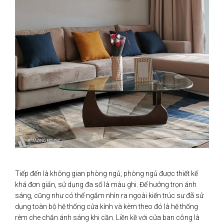
Tiếp đến là không gian phòng ngủ, phòng ngủ được thiết kế
khá đơn giản, sử dụng đa số là màu ghi. Để hưởng trọn ánh
sáng, cũng như có thể ngắm nhìn ra ngoài kiến trúc sư đã sử
dụng toàn bộ hệ thống cửa kính và kèm theo đó là hệ thống
rèm che chắn ánh sáng khi cần. Liền kề với cửa ban công là