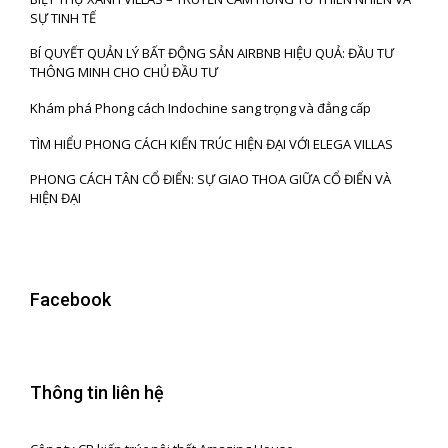
SỰ TINH TẾ
BÍ QUYẾT QUẢN LÝ BẤT ĐỘNG SẢN AIRBNB HIỆU QUẢ: ĐẦU TƯ
THÔNG MINH CHO CHỦ ĐẦU TƯ
Khám phá Phong cách Indochine sang trọng và đẳng cấp
TÌM HIỂU PHONG CÁCH KIẾN TRÚC HIỆN ĐẠI VỚI ELEGA VILLAS
PHONG CÁCH TÂN CỔ ĐIỂN: SỰ GIAO THOA GIỮA CỔ ĐIỂN VÀ
HIỆN ĐẠI
Facebook
Thông tin liên hệ