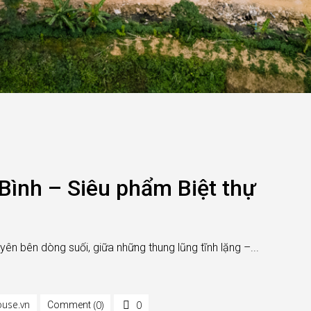
 Bình – Siêu phẩm Biệt thự
yên bên dòng suối, giữa những thung lũng tĩnh lặng –...
use.vn
(0)
0
Comment