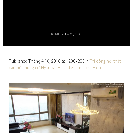
HOME
/
IMG_6890
Thi công nội thất
Published
Tháng 4 16, 2016
at 1200×800 in
căn hộ chung cư Hyundai Hillstate – nhà chị Hiên
.