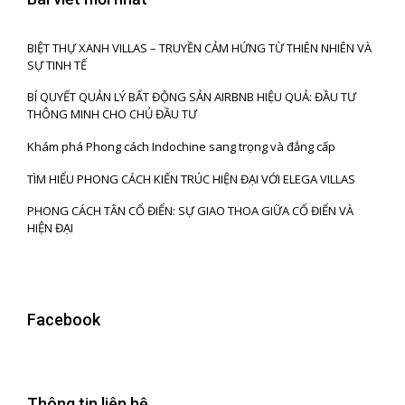
BIỆT THỰ XANH VILLAS – TRUYỀN CẢM HỨNG TỪ THIÊN NHIÊN VÀ
SỰ TINH TẾ
BÍ QUYẾT QUẢN LÝ BẤT ĐỘNG SẢN AIRBNB HIỆU QUẢ: ĐẦU TƯ
THÔNG MINH CHO CHỦ ĐẦU TƯ
Khám phá Phong cách Indochine sang trọng và đẳng cấp
TÌM HIỂU PHONG CÁCH KIẾN TRÚC HIỆN ĐẠI VỚI ELEGA VILLAS
PHONG CÁCH TÂN CỔ ĐIỂN: SỰ GIAO THOA GIỮA CỔ ĐIỂN VÀ
HIỆN ĐẠI
Facebook
Thông tin liên hệ