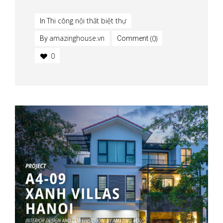
Thi công nội thất biệt thự
In
amazinghouse.vn
(0)
By
Comment
0