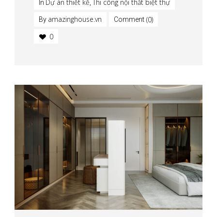
Dự án thiết kế
Thi công nội thất biệt thự
In
,
amazinghouse.vn
(0)
By
Comment
0